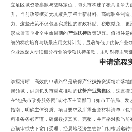
立足区域资源禀赋与战略定位，包头市构建了极具竞争力
升。当前政策框架尤其聚焦于稀土新材料、高端装备制造
力。这些政策不仅包含实质性的财政补贴、税收减免，更
形成覆盖企业全生命周期的
产业扶持
政策矩阵。值得注意
细的梯度培育与场景应用支持计划，显著降低了优势产业
企业应深入研读细分行业的专项扶持条款，主动对接主管
申请流程
掌握清晰、高效的申请路径是确保
产业扶持
资源精准落地
属领域，识别包头市重点推动的
优势产业聚集
区，这直接
在“包头市政务服务网”或对应主管部门（如市工信局、发
指南，明确主体资质、项目要求及所需全套材料清单（包
料准备务必严谨，确保数据真实、完整，并严格对照当前
台预审或线下窗口受理，经属地经济主管部门初核后递转