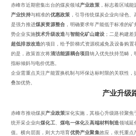
赤峰市近期密集出台的煤炭领域
产业政策
，标志着区域能
产业扶持
与精准的
优惠政策
，引导传统煤炭企业向绿色、
是强力推进
煤炭资源整合
，明确要求年产能低于标准的矿
势企业实施
技术升级改造
与
智能化矿山建设
；二是构建差
超低排放改造
的项目，给予阶梯式资源税减免及设备购置
的是，政策首次将
清洁能源耦合项目
纳入优先扶持范畴，
指标倾斜与电价优惠。
企业需重点关注产能置换机制与环保达标时限的关联性，
叠加优势。
产业升级
赤峰市推动煤炭
产业政策
深化实施，其核心升级路径聚焦
统开采企业向
煤化工
、
煤电一体化
及
高端材料制造
领域延
值。横向层面，则大力培育
优势产业聚集
效应，依托重点